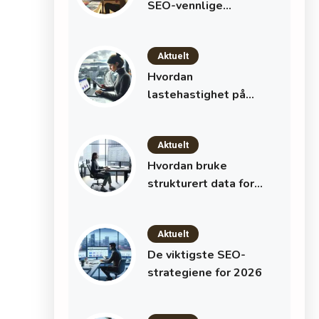
SEO-vennlige
nettsteder: Slik
bygger du synlige og
Aktuelt
brukervennlige sider
Hvordan
lastehastighet på
Nettsiden Påvirker
SEO-Rangeringer
Aktuelt
Hvordan bruke
strukturert data for å
øke klikkfrekvensen
Aktuelt
De viktigste SEO-
strategiene for 2026