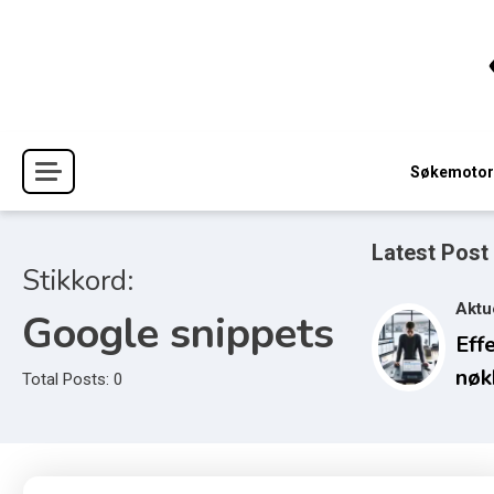
Skip
to
content
Søkemotoroptimalisering & SEO
Viseo.no
Søkemotoro
Latest Post
Stikkord:
Aktu
Google snippets
Eff
nøk
Total Posts: 0
for
søk