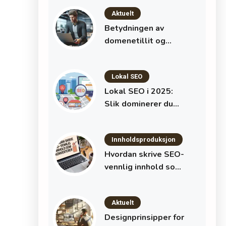
enkel guide til bedre
Aktuelt
synlighet i
søkemotorer
Betydningen av
domenetillit og
autoritet i SEO: Slik
bygger du styrke og
Lokal SEO
suksess på nett
Lokal SEO i 2025:
Slik dominerer du
lokale
søkeresultater
Innholdsproduksjon
Hvordan skrive SEO-
vennlig innhold som
konverterer
Aktuelt
Designprinsipper for