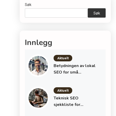
Søk
Søk
Innlegg
Aktuelt
Betydningen av lokal
SEO for små
bedrifter: slik vinner
du kunder i
Aktuelt
nærområdet
Teknisk SEO
sjekkliste for
nybegynnere: En