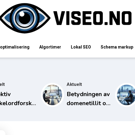
ptimalisering
Algortimer
Lokal SEO
Schema markup
elt
Aktuelt
ektiv
Betydningen av
kelordforskning
domenetillit og
autoritet i SEO
emotoroptimalisering