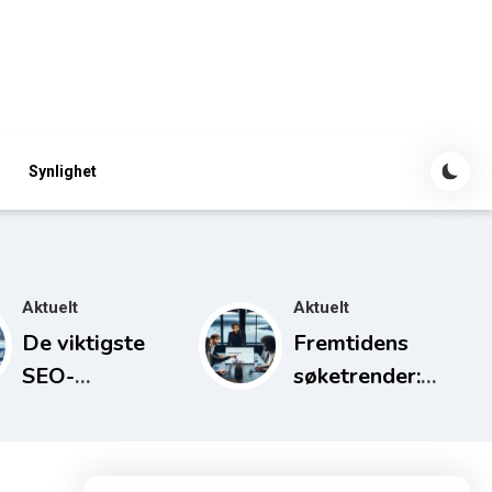
Synlighet
Aktuelt
Aktuelt
De viktigste
Fremtidens
SEO-
søketrender:
strategiene for
hvordan
2026
forberede SEO-
strategien din