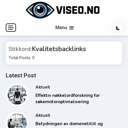
Skip
to
content
Søkemotoroptimalisering & SEO
Viseo.no
Menu
Kvalitetsbacklinks
Stikkord:
Total Posts: 0
Latest Post
Aktuelt
Effektiv nøkkelordforskning for
søkemotoroptimalisering
Aktuelt
Betydningen av domenetillit og